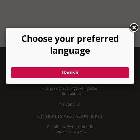
INFORMATION
-
Om YourTicket
-
Bliv arrangør
-
Arrangør login
-
Donationer
-
Salgs- og leveringsbetingelser
-
Kontakt os
Valuta: DKK
OH TICKETS APS / YOURTICKET
E-mail:
info@yourticket.dk
CVR-nr: 37074756