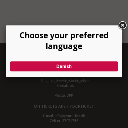
INFORMATION
-
Om YourTicket
-
Bliv arrangør
-
Arrangør login
-
Donationer
-
Salgs- og leveringsbetingelser
-
Kontakt os
Valuta: DKK
OH TICKETS APS / YOURTICKET
E-mail:
info@yourticket.dk
CVR-nr: 37074756