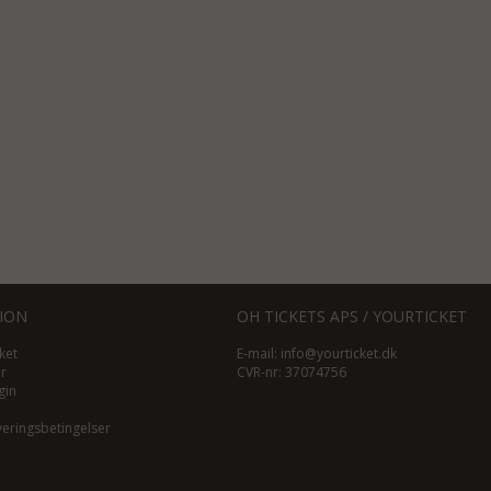
ION
OH TICKETS APS / YOURTICKET
ket
E-mail:
info@yourticket.dk
ør
CVR-nr: 37074756
gin
veringsbetingelser