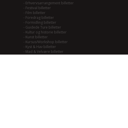
-
Erhvervsarrangement billetter
-
Festival billetter
-
Film billetter
-
Foredrag billetter
-
Formidling billetter
-
Guidede Ture billetter
-
Kultur og historie billetter
-
Kunst billetter
-
Kursus/Workshop billetter
-
Kyst & Hav billetter
-
Mad & Velvære billetter
-
Mainstream/Swing billetter
-
Musical billetter
-
Kulturhistorie billetter
-
Naturoplevelser billetter
-
Natur til Lands billetter
-
Teater billetter
-
Outdoor billetter
-
Performance billetter
-
Rock/Pop/Jazz billetter
-
Smagning billetter
-
Smag på Fjordlandet billetter
-
Smag på vadehavet billetter
-
Soul/Funk/Blues billetter
-
Sport billetter
-
Traditional billetter