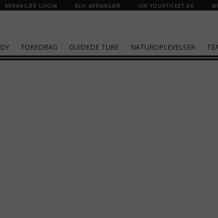
ARRANGØR LOGIN
BLIV ARRANGØR
OM YOURTICKET.DK
MI
DY
FOREDRAG
GUIDEDE TURE
NATUROPLEVELSER
TE