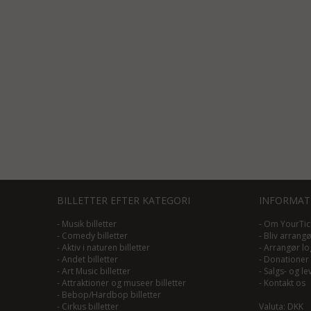
BILLETTER EFTER KATEGORI
INFORMAT
-
Musik billetter
-
Om YourTic
-
Comedy billetter
-
Bliv arrang
-
Aktiv i naturen billetter
-
Arrangør lo
-
Andet billetter
-
Donationer
-
Art Music billetter
-
Salgs- og le
-
Attraktioner og museer billetter
-
Kontakt os
-
Bebop/Hardbop billetter
-
Cirkus billetter
Valuta: DKK