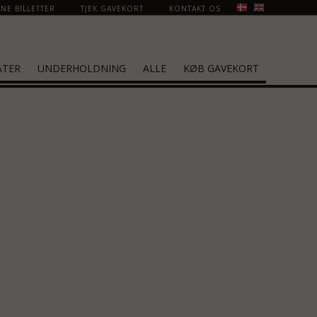
NE BILLETTER
TJEK GAVEKORT
KONTAKT OS
ATER
UNDERHOLDNING
ALLE
KØB GAVEKORT